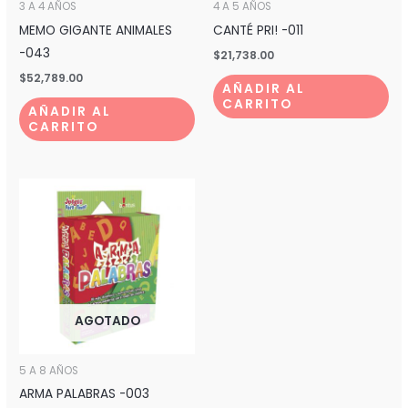
3 A 4 AÑOS
4 A 5 AÑOS
MEMO GIGANTE ANIMALES
CANTÉ PRI! -011
-043
$
21,738.00
$
52,789.00
AÑADIR AL
CARRITO
AÑADIR AL
CARRITO
AGOTADO
5 A 8 AÑOS
ARMA PALABRAS -003